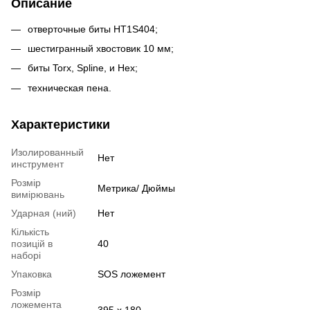
Описание
отверточные биты HT1S404;
шестигранный хвостовик 10 мм;
биты Torx, Spline, и Hex;
техническая пена.
Характеристики
Изолированный
Нет
инструмент
Розмір
Метрика/ Дюймы
вимірювань
Ударная (ний)
Нет
Кількість
позицій в
40
наборі
Упаковка
SOS ложемент
Розмір
ложемента
395 x 180