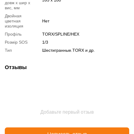
довж х шир х
вис, мм
Двойная
цветная
Нет
изоляция
Профіль
TORX/SPLINE/HEX
Розмір SOS
1/3
Тип
Шестигранные.TORX и др.
Отзывы
Добавьте первый отзыв