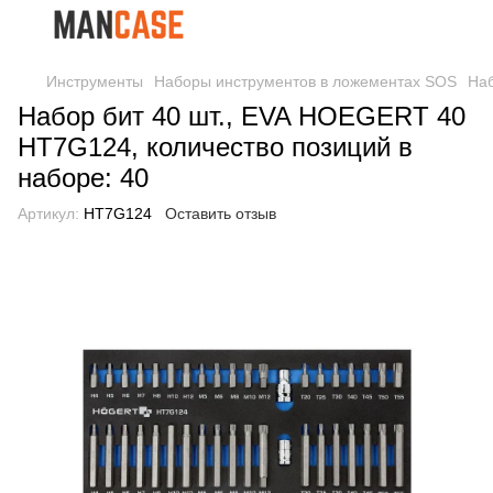
Инструменты
Наборы инструментов в ложементах SOS
На
Набор бит 40 шт., EVA HOEGERT 40
HT7G124, количество позиций в
наборе: 40
Артикул:
HT7G124
Оставить отзыв