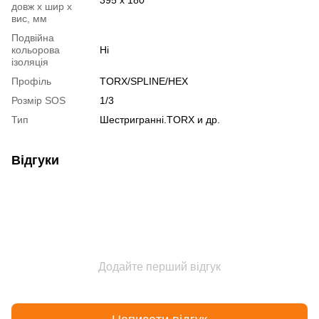
довж х шир х
вис, мм
Подвійна
кольорова
Ні
ізоляція
Профіль
TORX/SPLINE/HEX
Розмір SOS
1/3
Тип
Шестригранні.TORX и др.
Відгуки
Додайте перший відгук