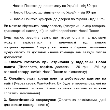
-
Новою Поштою до поштомату по Україні - від 80 грн
-
Новою Поштою до відділення по Україні - від 80 грн
-
Новою Поштою кур'єром до дверей по Україні - від 90 грн
Ви можете відстежити вашу посилку (вказуючи номер товарно-
транспортної накладної) на
сайті перевізника Нової Пошти
.
Будь ласка, зверніть увагу, що умови оплати та доставки
можуть варіюватися в залежності від вашого
місцезнаходження. Якщо у вас виникли будь-які запитання
щодо оплати та доставки - наша команда вам завжди готова
допомогти!
1. Оплата готівкою при отриманні
у відділенні Нової
пошти
(Післяплата, вартість доставки + 20 грн + 2% від
вартості товару, комісія Нової Пошти за післяплату).
2. Онлайн-оплата кредитною та дебетовою картою на
сайті
(Через сервіс WayForPay. Ви будете перенаправлені на
сайт платіжної системи. Всього за лічені хвилини ви можете
сплатити замовлення).
3. Безготівковий розрахунок
(Оплата за реквізитами, дані
для оплати наведені нижче):