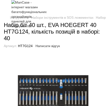
Інструменти
Набори інструментів в SOS ложементах
Набор
Набір біт 40 шт., EVA HOEGERT 40
HT7G124, кількість позицій в наборі:
40
Артикул:
HT7G124
Написати відгук