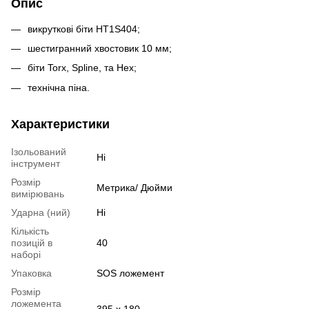
Опис
викруткові біти HT1S404;
шестигранний хвостовик 10 мм;
біти Torx, Spline, та Hex;
технічна піна.
Характеристики
Ізольований
Ні
інструмент
Розмір
Метрика/ Дюйми
вимірювань
Ударна (ний)
Ні
Кількість
позицій в
40
наборі
Упаковка
SOS ложемент
Розмір
ложемента
395 x 180