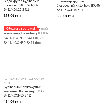
Відро кругле будівельне
Контейнер круглий
Kistenberg 20 л IWIR20-
будівельний Kistenberg IKO45-
S411/KBU20-S411
S411/KCOR45-S411
153.00 грн
333.00 грн
Обмежена пропозиція
Артикул: IKP80-S411/KCON80-
S411
Будівельний прямокутний
контейнер Kistenberg IKP80-
S411/KCON80-S411
454.00 грн