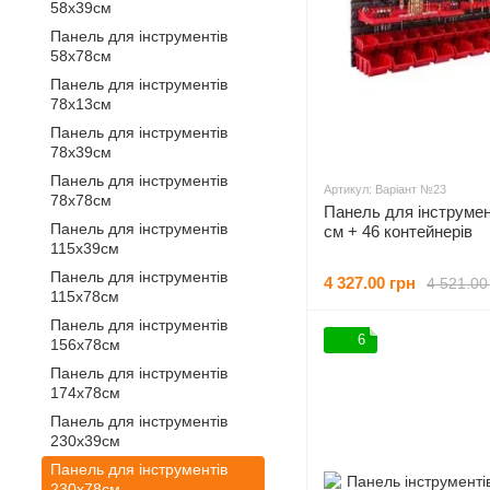
58х39см
Панель для інструментів
58х78см
Панель для інструментів
78х13см
Панель для інструментів
78х39см
Панель для інструментів
Артикул: Варіант №23
78х78см
Панель для інструмент
Панель для інструментів
см + 46 контейнерів
115х39см
Панель для інструментів
4 327.00 грн
4 521.00
115х78см
Панель для інструментів
6
156х78см
Панель для інструментів
174х78cм
Панель для інструментів
230х39см
Панель для інструментів
230х78см