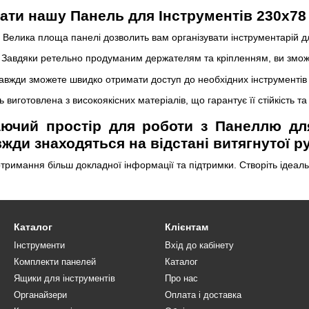
ати нашу Панель для Інструментів 230х78
Велика площа панелі дозволить вам організувати інструментарій д
Завдяки ретельно продуманим держателям та кріпленням, ви зможете
авжди зможете швидко отримати доступ до необхідних інструментів з
виготовлена з високоякісних матеріалів, що гарантує її стійкість та
аючий простір для роботи з Панеллю для
жди знаходяться на відстані витягнутої ру
отримання більш докладної інформації та підтримки. Створіть ідеа
Каталог
Клієнтам
Інструменти
Вхід до кабінету
Комплекти панелей
Каталог
Ящики для інструментів
Про нас
Органайзери
Оплата і доставка