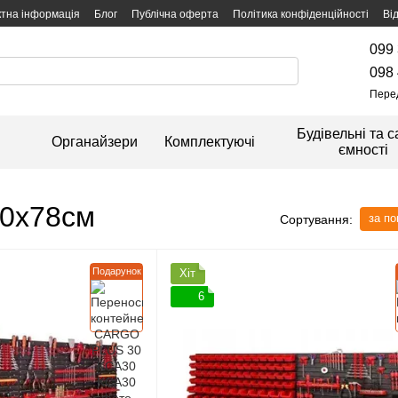
ктна інформація
Блог
Публічна оферта
Політика конфіденційності
Ві
099 
098 
Пере
Будівельні та с
Органайзери
Комплектуючі
ємності
30х78см
за п
Сортування:
Подарунок
Хіт
6