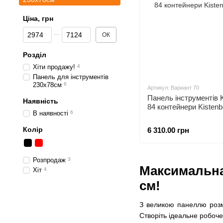
Ціна, грн
Від Ціна, грн
До Ціна, грн
ОК
Розділ
Хіти продажу!
4
Панель для інструментів
230х78см
6
Артикул: Вариант 70
Панель інструментів K
Наявність
84 контейнери Kistenb
В наявності
6
Колір
6 310.00 грн
Розпродаж
3
Максимальна 
Хіт
4
см!
З великою панеллю розмі
Створіть ідеальне робоче