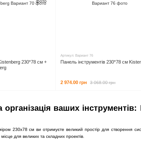
Артикул: Вариант 76
istenberg 230*78 см +
Панель інструментів 230*78 см Kiste
erg
2 974.00 грн
3 068.00 грн
організація ваших інструментів: 
ром 230х78 см ви отримуєте великий простір для створення сист
 місце для великих та складних проектів.