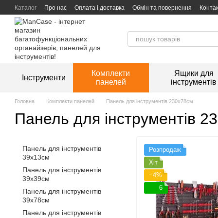
Перейти до основного контенту
Каталог
Про нас
Оплата і доставка
Обмін та повернення
Конта
Комплекти
Ящики для
Інструменти
панелей
інструментів
Головна
Комплекти панелей
Панель для інструментів 230х78см
Панель для інструментів 2
Панель для інструментів
Розпродаж
39х13см
Хіт
Панель для інструментів
−4%
39х39см
6
Панель для інструментів
39х78см
Панель для інструментів