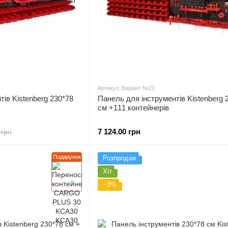
Артикул: Варіант №22
ів Kistenberg 230*78
Панель для інструментів Kistenberg 
см +111 контейнерів
7 124.00 грн
 грн
Подарунок
Розпродаж
Хіт
−3%