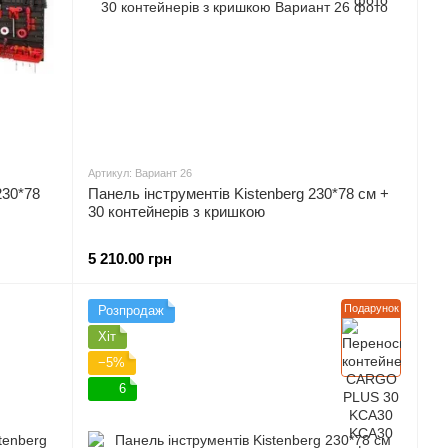
Артикул: Вариант 26
230*78
Панель інструментів Kistenberg 230*78 см +
30 контейнерів з кришкою
5 210.00 грн
Подарунок
Розпродаж
Хіт
−5%
6