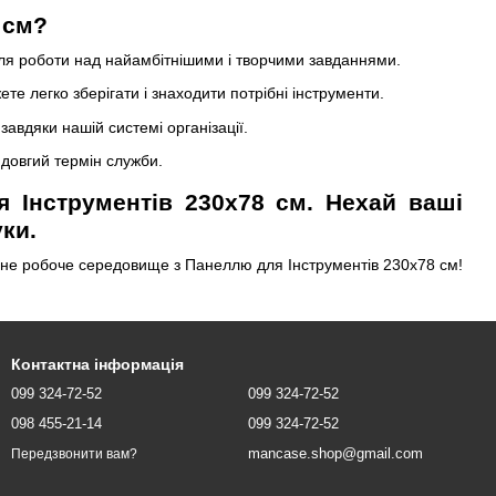
 см?
ля роботи над найамбітнішими і творчими завданнями.
 легко зберігати і знаходити потрібні інструменти.
авдяки нашій системі організації.
 довгий термін служби.
 Інструментів 230х78 см. Нехай ваші
ки.
льне робоче середовище з Панеллю для Інструментів 230х78 см!
Контактна інформація
099 324-72-52
099 324-72-52
098 455-21-14
099 324-72-52
mancase.shop@gmail.com
Передзвонити вам?