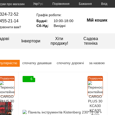
Порівняння
Укр
Рус
Бажання
Вхід
дгуки про магазин
324-72-52
Графік роботи:
Мій кошик
455-21-14
Будні:
10:00-18:00
Сб-Нд:
Вихідні
дзвонити вам?
адові
Хіти
Садова
Інвертори
продажу!
техніка
опулярністю
спочатку дешевше
спочатку дорожчі
за назвою
Подарунок
Подарунок
6