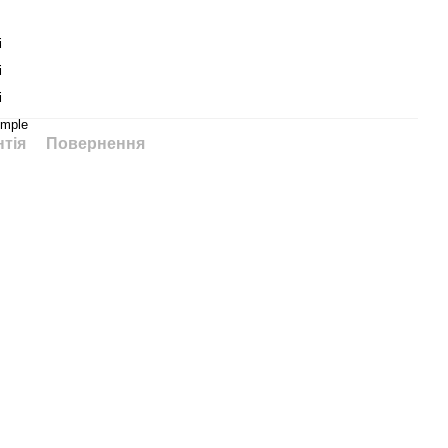
і
і
і
imple
нтія
Повернення