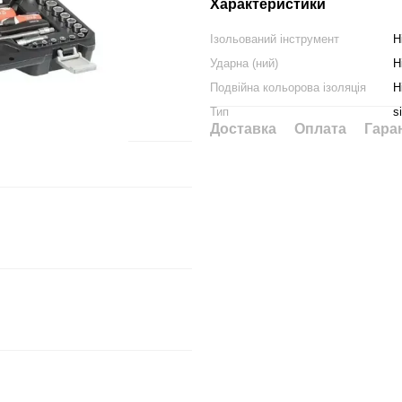
Характеристики
Ізольований інструмент
Н
Ударна (ний)
Н
Подвійна кольорова ізоляція
Н
Тип
s
Доставка
Оплата
Гара