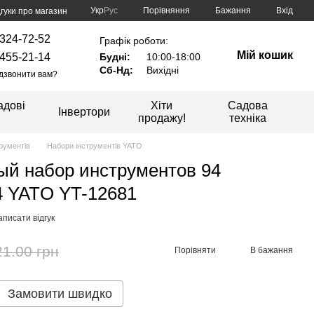
Порівняння
Укр
Рус
Бажання
Вхід
дгуки про магазин
324-72-52
Графік роботи:
Мій кошик
455-21-14
Будні:
10:00-18:00
Сб-Нд:
Вихідні
дзвонити вам?
адові
Хіти
Садова
Інвертори
продажу!
техніка
рументів
Набори інструментів YATO
й набор инструментов 94
/4 YATO YT-12681
писати відгук
21.00 грн
Порівняти
В бажання
Замовити швидко