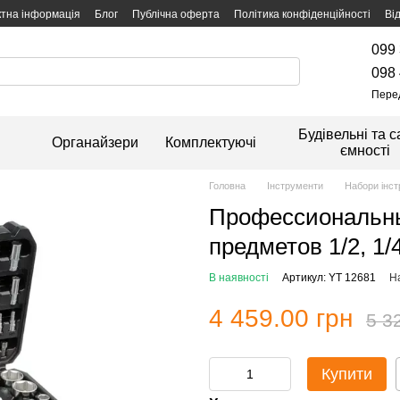
ктна інформація
Блог
Публічна оферта
Політика конфіденційності
Ві
099 
098 
Пере
Будівельні та с
Органайзери
Комплектуючі
ємності
Головна
Інструменти
Набори інст
Профессиональны
предметов 1/2, 1
В наявності
Артикул: YT 12681
На
4 459.00 грн
5 3
Купити