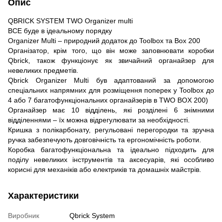
Опис
QBRICK SYSTEM TWO Organizer multi
ВСЕ буде в ідеальному порядку
Organizer Multi – природний додаток до Toolbox та Box 200
Організатор, крім того, що він може заповнювати коробки
Qbrick, також функціонує як звичайний органайзер для
невеликих предметів.
Qbrick Organizer Multi був адаптований за допомогою
спеціальних напрямних для розміщення поперек у Toolbox до
4 або 7 багатофункціональних органайзерів в TWO BOX 200)
Органайзер має 10 відділень, які розділені 6 знімними
відділеннями – їх можна відрегулювати за необхідності.
Кришка з полікарбонату, регульовані перегородки та зручна
ручка забезпечують довговічність та ергономічність роботи.
Коробка багатофункціональна та ідеально підходить для
поділу невеликих інструментів та аксесуарів, які особливо
корисні для механіків або електриків та домашніх майстрів.
Характеристики
Виробник
Qbrick System