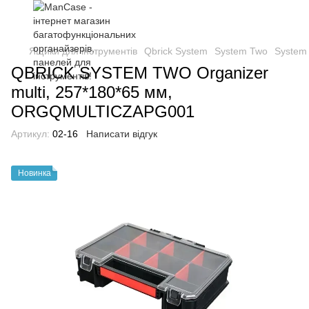
Ящики для інструментів
Qbrick System
System Two
System
QBRICK SYSTEM TWO Organizer
multi, 257*180*65 мм,
ORGQMULTICZAPG001
Артикул:
02-16
Написати відгук
Новинка