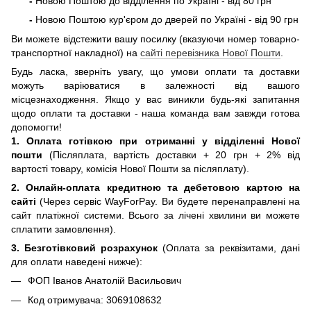
-
Новою Поштою до відділення по Україні - від 80 грн
-
Новою Поштою кур'єром до дверей по Україні - від 90 грн
Ви можете відстежити вашу посилку (вказуючи номер товарно-
транспортної накладної) на
сайті перевізника Нової Пошти
.
Будь ласка, зверніть увагу, що умови оплати та доставки
можуть варіюватися в залежності від вашого
місцезнаходження. Якщо у вас виникли будь-які запитання
щодо оплати та доставки - наша команда вам завжди готова
допомогти!
1. Оплата готівкою при отриманні
у відділенні Нової
пошти
(Післяплата, вартість доставки + 20 грн + 2% від
вартості товару, комісія Нової Пошти за післяплату).
2. Онлайн-оплата кредитною та дебетовою картою на
сайті
(Через сервіс WayForPay. Ви будете перенаправлені на
сайт платіжної системи. Всього за лічені хвилини ви можете
сплатити замовлення).
3. Безготівковий розрахунок
(Оплата за реквізитами, дані
для оплати наведені нижче):
ФОП Іванов Анатолій Васильович
Код отримувача: 3069108632