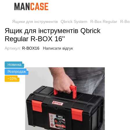
Ящики для інструментів
Qbrick System
R-Box Regular
R-Bo
Ящик для інструментів Qbrick
Regular R-BOX 16''
Артикул:
R-BOX16
Написати відгук
Новинка
Розпродаж
−10%