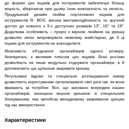
до форми цих ящиків для інструментів забезпечує більшу
міцність, зберігаючи при цьому їхню компактність та легкість.
Продуманий дизайн лінійки портативних ящиків для
інструментів R- BOX, висока вантажопідйомність та зручний
доступ до кожного з 3-х доступних розмірів 13″, 16″ та 19″.
Додаткова особливість – проріз з мірною лінійкою на кришці
дозволяє легко імпровізувати невелику майстерню, де б ці
ящики для інструментів не знаходилися.
Можливість об’єднання органайзерів одного розміру,
безперечно, є великим плюсом цих ящиків. Бічні роз’єми
дозволяють не лише модульно з’єднувати органайзери, а й
допомагають ще щільніше закривати кришку.
Регульовані відсіки та спеціальне розташування камер
дозволяють користувачам організовувати свої речі так, як вони
вважають за потрібне. Все, що заховано всередині наших
органайзерів, захищене міцною кришкою зі спеціальним
блокуванням, яке запобігає випадковому закриванню кришки
під час використання.
Характеристики