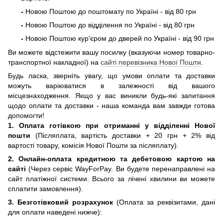
-
Новою Поштою до поштомату по Україні - від 80 грн
-
Новою Поштою до відділення по Україні - від 80 грн
-
Новою Поштою кур'єром до дверей по Україні - від 90 грн
Ви можете відстежити вашу посилку (вказуючи номер товарно-
транспортної накладної) на
сайті перевізника Нової Пошти
.
Будь ласка, зверніть увагу, що умови оплати та доставки
можуть варіюватися в залежності від вашого
місцезнаходження. Якщо у вас виникли будь-які запитання
щодо оплати та доставки - наша команда вам завжди готова
допомогти!
1. Оплата готівкою при отриманні
у відділенні Нової
пошти
(Післяплата, вартість доставки + 20 грн + 2% від
вартості товару, комісія Нової Пошти за післяплату).
2. Онлайн-оплата кредитною та дебетовою картою на
сайті
(Через сервіс WayForPay. Ви будете перенаправлені на
сайт платіжної системи. Всього за лічені хвилини ви можете
сплатити замовлення).
3. Безготівковий розрахунок
(Оплата за реквізитами, дані
для оплати наведені нижче):