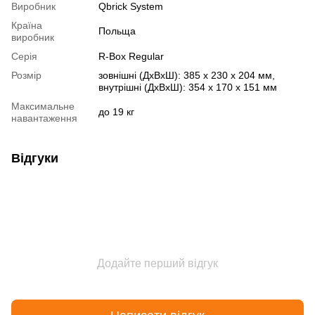
Виробник
Qbrick System
Країна
Польща
виробник
Серія
R-Box Regular
Розмір
зовнішні (ДхВхШ): 385 х 230 х 204 мм,
внутрішні (ДхВхШ): 354 х 170 х 151 мм
Максимальне
до 19 кг
навантаження
Відгуки
Додайте перший відгук